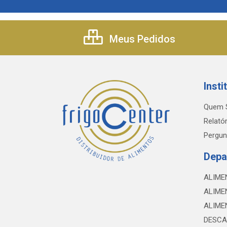
Meus Pedidos
Insti
Quem 
Relatór
Pergun
Depa
ALIME
ALIME
ALIME
DESCA