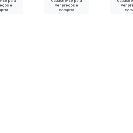
e-se para
cadastre-se para
cadastre
reços e
ver preços e
ver pr
prar
comprar
com