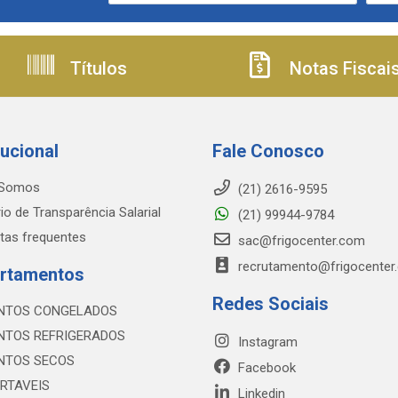
Títulos
Notas Fiscai
tucional
Fale Conosco
Somos
(21) 2616-9595
io de Transparência Salarial
(21) 99944-9784
tas frequentes
sac@frigocenter.com
recrutamento@frigocenter
rtamentos
Redes Sociais
NTOS CONGELADOS
NTOS REFRIGERADOS
Instagram
NTOS SECOS
Facebook
RTAVEIS
Linkedin