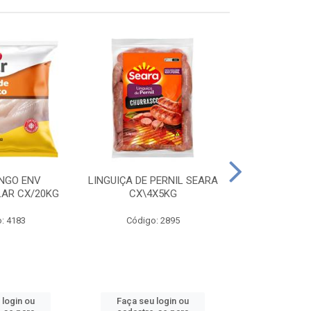
ANGO ENV
LINGUIÇA DE PERNIL SEARA
FILE FGO IND
LAR CX/20KG
CX\4X5KG
LEVO C
: 4183
Código: 2895
Código
 login ou
Faça seu login ou
Faça seu 