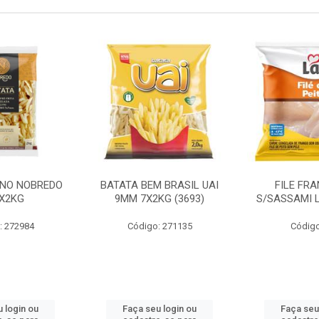
INO NOBREDO
BATATA BEM BRASIL UAI
FILE FR
X2KG
9MM 7X2KG (3693)
S/SASSAMI 
: 272984
Código: 271135
Código
 login ou
Faça seu login ou
Faça seu