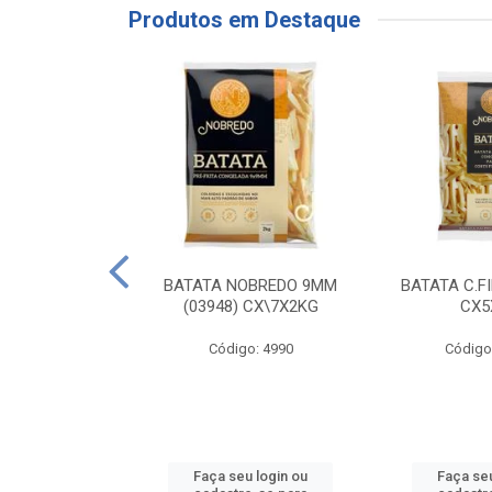
Produtos em Destaque
RE COXA COM
BATATA NOBREDO 9MM
BATATA C.F
NVELOPADA
(03948) CX\7X2KG
CX5
GO LAR
Código: 4990
Código
o: 20117
u login ou
Faça seu login ou
Faça seu