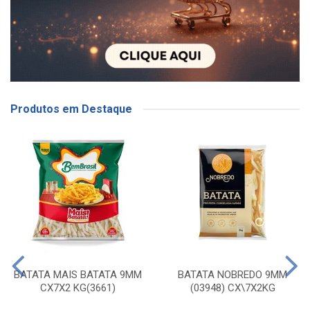
Produtos em Destaque
BATATA MAIS BATATA 9MM
BATATA NOBREDO 9MM
CX7X2 KG(3661)
(03948) CX\7X2KG