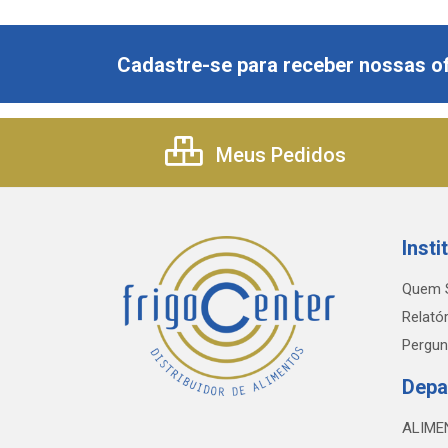
Cadastre-se para receber nossas of
Meus Pedidos
Insti
Quem 
Relatór
Pergun
Depa
ALIME