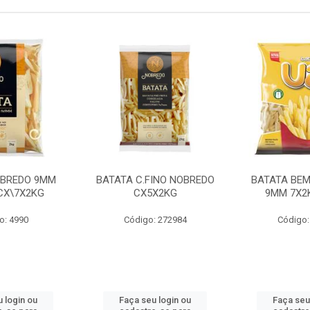
OBREDO 9MM
BATATA C.FINO NOBREDO
BATATA BEM
 CX\7X2KG
CX5X2KG
9MM 7X2K
o: 4990
Código: 272984
Código:
 login ou
Faça seu login ou
Faça seu