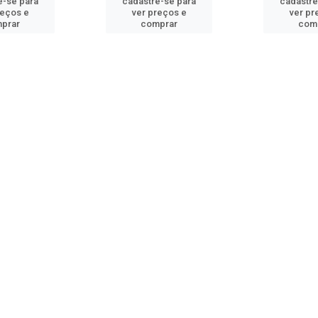
e-se para
cadastre-se para
cadastre
reços e
ver preços e
ver pr
prar
comprar
com