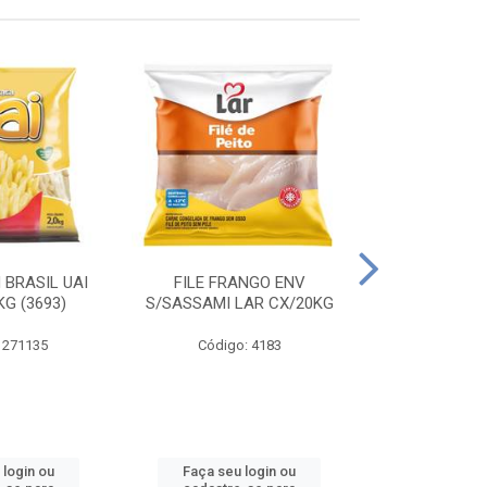
 BRASIL UAI
FILE FRANGO ENV
LINGUIÇA DE 
G (3693)
S/SASSAMI LAR CX/20KG
CX\4
 271135
Código: 4183
Código
 login ou
Faça seu login ou
Faça seu 