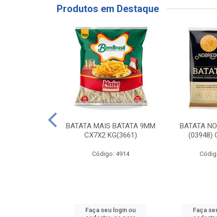
Produtos em Destaque
RE COXA COM
BATATA MAIS BATATA 9MM
BATATA N
NVELOPADA
CX7X2 KG(3661)
(03948)
GO LAR
Código: 4914
Códig
o: 20117
u login ou
Faça seu login ou
Faça seu