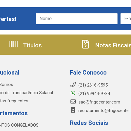
ertas!
Títulos
Notas Fiscai
tucional
Fale Conosco
Somos
(21) 2616-9595
io de Transparência Salarial
(21) 99944-9784
tas frequentes
sac@frigocenter.com
recrutamento@frigocenter
rtamentos
Redes Sociais
NTOS CONGELADOS