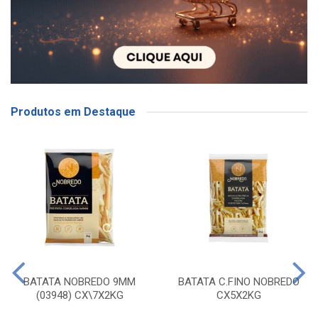
Produtos em Destaque
BATATA NOBREDO 9MM
BATATA C.FINO NOBREDO
(03948) CX\7X2KG
CX5X2KG