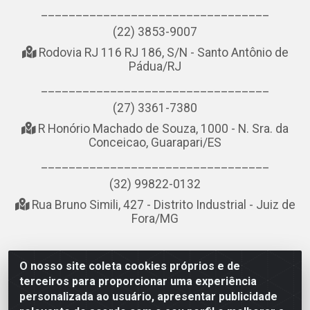
_________________________________
(22) 3853-9007
Rodovia RJ 116 RJ 186, S/N - Santo Antônio de
Pádua/RJ
_________________________________
(27) 3361-7380
R Honório Machado de Souza, 1000 - N. Sra. da
Conceicao, Guarapari/ES
_________________________________
(32) 99822-0132
Rua Bruno Simili, 427 - Distrito Industrial - Juiz de
Fora/MG
O nosso site coleta cookies próprios e de
NOBREDO COMÉRCIO E LOGÍSTICA LTDA - AV DA ABDIAS
terceiros para proporcionar uma experiência
JOSÉ DOS SANTOS, LADO ÍMPAR 8921 - RIO DO OURO, SÃO
personalizada ao usuário, apresentar publicidade
GONÇALO/RJ - CEP 24.756-151 - CNPJ 21.074.121/0001-58