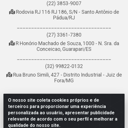
(22) 3853-9007
Rodovia RJ 116 RJ 186, S/N - Santo Antônio de
Pádua/RJ
_________________________________
(27) 3361-7380
R Honório Machado de Souza, 1000 - N. Sra. da
Conceicao, Guarapari/ES
_________________________________
(32) 99822-0132
Rua Bruno Simili, 427 - Distrito Industrial - Juiz de
Fora/MG
O nosso site coleta cookies próprios e de
NOBREDO COMÉRCIO E LOGÍSTICA LTDA - AV DA ABDIAS
terceiros para proporcionar uma experiência
JOSÉ DOS SANTOS, LADO ÍMPAR 8921 - RIO DO OURO, SÃO
personalizada ao usuário, apresentar publicidade
GONÇALO/RJ - CEP 24.756-151 - CNPJ 21.074.121/0001-58
relevante de acordo com o seu perfil e melhorar a
qualidade do nosso site.