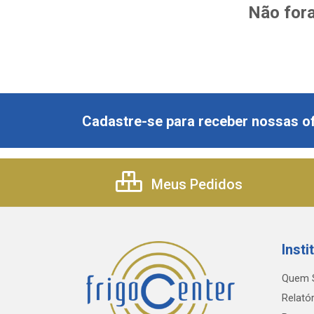
Não fora
Cadastre-se para receber nossas of
Meus Pedidos
Insti
Quem 
Relatór