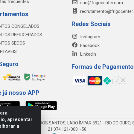
tas frequentes
sac@frigocenter.com
recrutamento@frigocenter
rtamentos
Redes Sociais
NTOS CONGELADOS
NTOS REFRIGERADOS
Instagram
NTOS SECOS
Facebook
RTAVEIS
Linkedin
 Seguro
Formas de Pagamento
e já nosso APP
para
io, apresentar
AV DA ABDIAS JOSÉ DOS SANTOS, LADO ÍMPAR 8921 - RIO DO OURO, S
elhorar a
21.074.121/0001-58