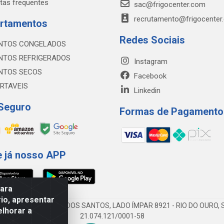
tas frequentes
sac@frigocenter.com
recrutamento@frigocenter
rtamentos
Redes Sociais
NTOS CONGELADOS
NTOS REFRIGERADOS
Instagram
NTOS SECOS
Facebook
RTAVEIS
Linkedin
 Seguro
Formas de Pagamento
e já nosso APP
para
io, apresentar
AV DA ABDIAS JOSÉ DOS SANTOS, LADO ÍMPAR 8921 - RIO DO OURO, S
elhorar a
21.074.121/0001-58