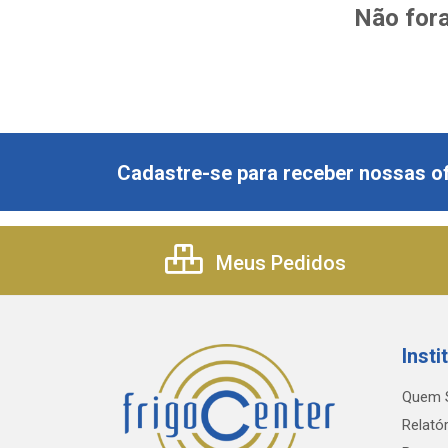
Não fora
Cadastre-se para receber nossas of
Meus Pedidos
Insti
Quem 
Relatór