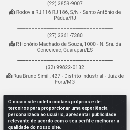
(22) 3853-9007
Rodovia RJ 116 RJ 186, S/N - Santo Antônio de
Pádua/RJ
_________________________________
(27) 3361-7380
R Honório Machado de Souza, 1000 - N. Sra. da
Conceicao, Guarapari/ES
_________________________________
(32) 99822-0132
Rua Bruno Simili, 427 - Distrito Industrial - Juiz de
Fora/MG
O nosso site coleta cookies próprios e de
NOBREDO COMÉRCIO E LOGÍSTICA LTDA - AV DA ABDIAS
terceiros para proporcionar uma experiência
JOSÉ DOS SANTOS, LADO ÍMPAR 8921 - RIO DO OURO, SÃO
personalizada ao usuário, apresentar publicidade
GONÇALO/RJ - CEP 24.756-151 - CNPJ 21.074.121/0001-58
relevante de acordo com o seu perfil e melhorar a
qualidade do nosso site.