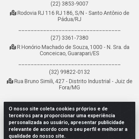
(22) 3853-9007
Rodovia RJ 116 RJ 186, S/N - Santo Antônio de
Pádua/RJ
_________________________________
(27) 3361-7380
R Honório Machado de Souza, 1000 - N. Sra. da
Conceicao, Guarapari/ES
_________________________________
(32) 99822-0132
Rua Bruno Simili, 427 - Distrito Industrial - Juiz de
Fora/MG
O nosso site coleta cookies próprios e de
NOBREDO COMÉRCIO E LOGÍSTICA LTDA - AV DA ABDIAS
terceiros para proporcionar uma experiência
JOSÉ DOS SANTOS, LADO ÍMPAR 8921 - RIO DO OURO, SÃO
personalizada ao usuário, apresentar publicidade
GONÇALO/RJ - CEP 24.756-151 - CNPJ 21.074.121/0001-58
relevante de acordo com o seu perfil e melhorar a
qualidade do nosso site.