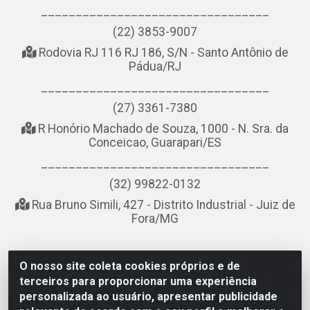
_________________________________
(22) 3853-9007
Rodovia RJ 116 RJ 186, S/N - Santo Antônio de
Pádua/RJ
_________________________________
(27) 3361-7380
R Honório Machado de Souza, 1000 - N. Sra. da
Conceicao, Guarapari/ES
_________________________________
(32) 99822-0132
Rua Bruno Simili, 427 - Distrito Industrial - Juiz de
Fora/MG
O nosso site coleta cookies próprios e de
NOBREDO COMÉRCIO E LOGÍSTICA LTDA - AV DA ABDIAS
terceiros para proporcionar uma experiência
JOSÉ DOS SANTOS, LADO ÍMPAR 8921 - RIO DO OURO, SÃO
personalizada ao usuário, apresentar publicidade
GONÇALO/RJ - CEP 24.756-151 - CNPJ 21.074.121/0001-58