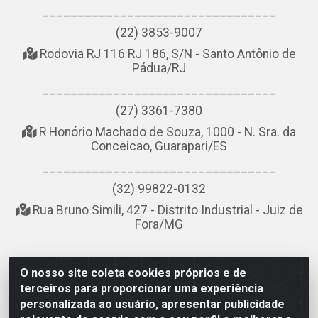
_________________________________
(22) 3853-9007
Rodovia RJ 116 RJ 186, S/N - Santo Antônio de
Pádua/RJ
_________________________________
(27) 3361-7380
R Honório Machado de Souza, 1000 - N. Sra. da
Conceicao, Guarapari/ES
_________________________________
(32) 99822-0132
Rua Bruno Simili, 427 - Distrito Industrial - Juiz de
Fora/MG
O nosso site coleta cookies próprios e de
NOBREDO COMÉRCIO E LOGÍSTICA LTDA - AV DA ABDIAS
terceiros para proporcionar uma experiência
JOSÉ DOS SANTOS, LADO ÍMPAR 8921 - RIO DO OURO, SÃO
personalizada ao usuário, apresentar publicidade
GONÇALO/RJ - CEP 24.756-151 - CNPJ 21.074.121/0001-58