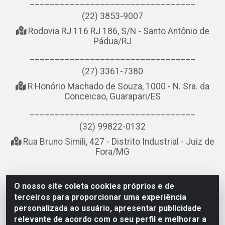
_________________________________
(22) 3853-9007
Rodovia RJ 116 RJ 186, S/N - Santo Antônio de
Pádua/RJ
_________________________________
(27) 3361-7380
R Honório Machado de Souza, 1000 - N. Sra. da
Conceicao, Guarapari/ES
_________________________________
(32) 99822-0132
Rua Bruno Simili, 427 - Distrito Industrial - Juiz de
Fora/MG
O nosso site coleta cookies próprios e de
NOBREDO COMÉRCIO E LOGÍSTICA LTDA - AV DA ABDIAS
terceiros para proporcionar uma experiência
JOSÉ DOS SANTOS, LADO ÍMPAR 8921 - RIO DO OURO, SÃO
personalizada ao usuário, apresentar publicidade
GONÇALO/RJ - CEP 24.756-151 - CNPJ 21.074.121/0001-58
relevante de acordo com o seu perfil e melhorar a