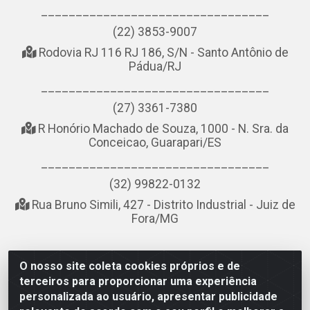
_________________________________
(22) 3853-9007
Rodovia RJ 116 RJ 186, S/N - Santo Antônio de
Pádua/RJ
_________________________________
(27) 3361-7380
R Honório Machado de Souza, 1000 - N. Sra. da
Conceicao, Guarapari/ES
_________________________________
(32) 99822-0132
Rua Bruno Simili, 427 - Distrito Industrial - Juiz de
Fora/MG
O nosso site coleta cookies próprios e de
NOBREDO COMÉRCIO E LOGÍSTICA LTDA - AV DA ABDIAS
terceiros para proporcionar uma experiência
JOSÉ DOS SANTOS, LADO ÍMPAR 8921 - RIO DO OURO, SÃO
personalizada ao usuário, apresentar publicidade
GONÇALO/RJ - CEP 24.756-151 - CNPJ 21.074.121/0001-58