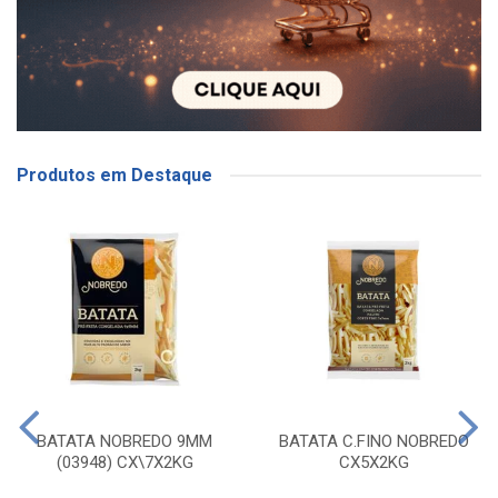
Produtos em Destaque
BATATA NOBREDO 9MM
BATATA C.FINO NOBREDO
(03948) CX\7X2KG
CX5X2KG