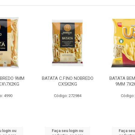
OBREDO 9MM
BATATA C.FINO NOBREDO
BATATA BEM
 CX\7X2KG
CX5X2KG
9MM 7X2K
o: 4990
Código: 272984
Código:
 login ou
Faça seu login ou
Faça seu