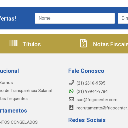
ertas!
Títulos
Notas Fiscai
tucional
Fale Conosco
Somos
(21) 2616-9595
io de Transparência Salarial
(21) 99944-9784
tas frequentes
sac@frigocenter.com
recrutamento@frigocenter
rtamentos
Redes Sociais
NTOS CONGELADOS