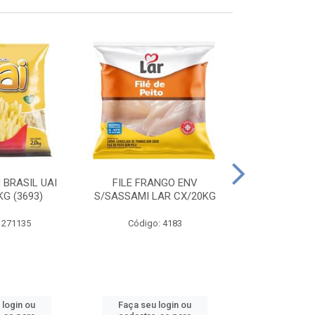
 BRASIL UAI
FILE FRANGO ENV
LINGUIÇA DE 
G (3693)
S/SASSAMI LAR CX/20KG
CX\4
 271135
Código: 4183
Código
 login ou
Faça seu login ou
Faça seu 