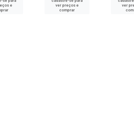
e-se para
cadastre-se para
cadastre
reços e
ver preços e
ver pr
prar
comprar
com