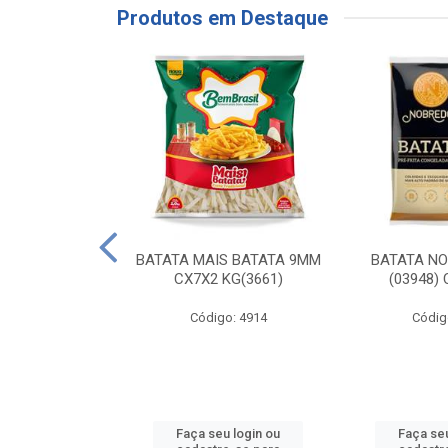
Produtos em Destaque
RE COXA COM
BATATA MAIS BATATA 9MM
BATATA N
NVELOPADA
CX7X2 KG(3661)
(03948)
GO LAR
Código: 4914
Códig
o: 20117
u login ou
Faça seu login ou
Faça seu