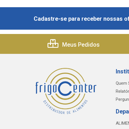
Cadastre-se para receber nossas of
Meus Pedidos
Insti
Quem 
Relatór
Pergun
Depa
ALIME