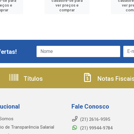
e-se para
cadastre-se para
cadastre
reços e
ver preços e
ver pr
prar
comprar
com
ertas!
Títulos
Notas Fiscai
tucional
Fale Conosco
Somos
(21) 2616-9595
io de Transparência Salarial
(21) 99944-9784