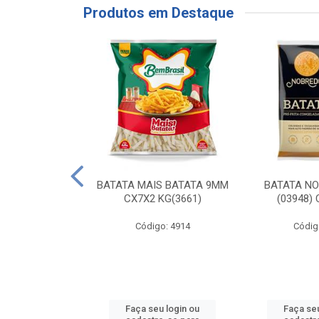
Produtos em Destaque
RE COXA COM
BATATA MAIS BATATA 9MM
BATATA N
NVELOPADA
CX7X2 KG(3661)
(03948)
GO LAR
Código: 4914
Códig
o: 20117
u login ou
Faça seu login ou
Faça seu