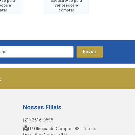
-se para
cadastre-se para
cadastre
eços e
ver preços e
ver pr
prar
comprar
comp
s
Nossas Filiais
(21) 2616-9595
R Olímpia de Campos, 88 - Rio do
Ouro, São Gonçalo/RJ