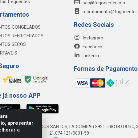
tas frequentes
sac@frigocenter.com
recrutamento@frigocenter
rtamentos
Redes Sociais
NTOS CONGELADOS
NTOS REFRIGERADOS
Instagram
NTOS SECOS
Facebook
RTAVEIS
Linkedin
 Seguro
Formas de Pagamento
e já nosso APP
para
io, apresentar
AV DA ABDIAS JOSÉ DOS SANTOS, LADO ÍMPAR 8921 - RIO DO OURO, S
elhorar a
21.074.121/0001-58