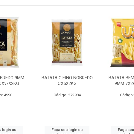
OBREDO 9MM
BATATA C.FINO NOBREDO
BATATA BEM
 CX\7X2KG
CX5X2KG
9MM 7X2K
o: 4990
Código: 272984
Código:
 login ou
Faça seu login ou
Faça seu