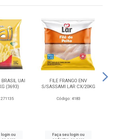
 BRASIL UAI
FILE FRANGO ENV
LINGUIÇA DE 
G (3693)
S/SASSAMI LAR CX/20KG
CX\4
 271135
Código: 4183
Código
 login ou
Faça seu login ou
Faça seu 