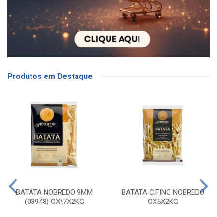
Produtos em Destaque
BATATA NOBREDO 9MM
BATATA C.FINO NOBREDO
(03948) CX\7X2KG
CX5X2KG