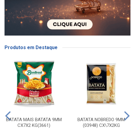
Produtos em Destaque
BATATA MAIS BATATA 9MM
BATATA NOBREDO 9MM
CX7X2 KG(3661)
(03948) CX\7X2KG