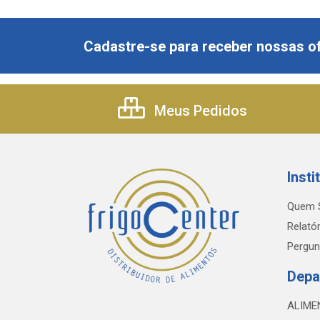
Cadastre-se para receber nossas of
Meus Pedidos
Insti
Quem 
Relatór
Pergun
Depa
ALIME