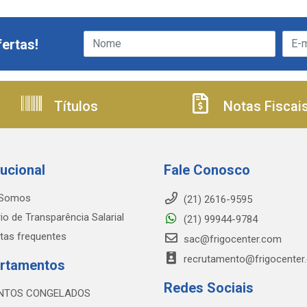
ertas!
Títulos
Notas Fiscai
tucional
Fale Conosco
Somos
(21) 2616-9595
io de Transparência Salarial
(21) 99944-9784
tas frequentes
sac@frigocenter.com
recrutamento@frigocenter
rtamentos
Redes Sociais
NTOS CONGELADOS