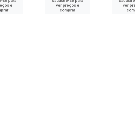
e-se para
cadastre-se para
cadastre
reços e
ver preços e
ver pr
prar
comprar
com