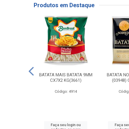
Produtos em Destaque
RE COXA COM
BATATA MAIS BATATA 9MM
BATATA N
NVELOPADA
CX7X2 KG(3661)
(03948)
GO LAR
Código: 4914
Códig
o: 20117
u login ou
Faça seu login ou
Faça seu