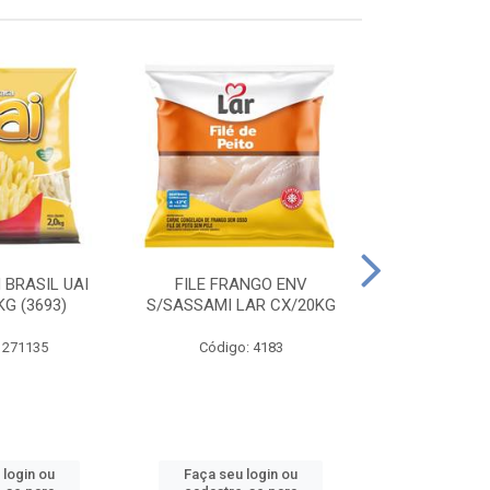
 BRASIL UAI
FILE FRANGO ENV
LINGUIÇA DE 
G (3693)
S/SASSAMI LAR CX/20KG
CX\4
 271135
Código: 4183
Código
 login ou
Faça seu login ou
Faça seu 