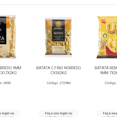
OBREDO 9MM
BATATA C.FINO NOBREDO
BATATA BEM
 CX\7X2KG
CX5X2KG
9MM 7X2K
o: 4990
Código: 272984
Código:
 login ou
Faça seu login ou
Faça seu