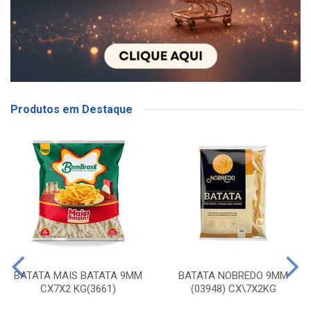
Produtos em Destaque
BATATA MAIS BATATA 9MM
BATATA NOBREDO 9MM
CX7X2 KG(3661)
(03948) CX\7X2KG