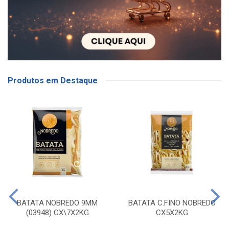
Produtos em Destaque
BATATA NOBREDO 9MM
BATATA C.FINO NOBREDO
(03948) CX\7X2KG
CX5X2KG