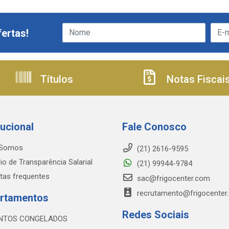
ertas!
Títulos
Notas Fiscai
tucional
Fale Conosco
Somos
(21) 2616-9595
io de Transparência Salarial
(21) 99944-9784
tas frequentes
sac@frigocenter.com
recrutamento@frigocenter
rtamentos
Redes Sociais
NTOS CONGELADOS