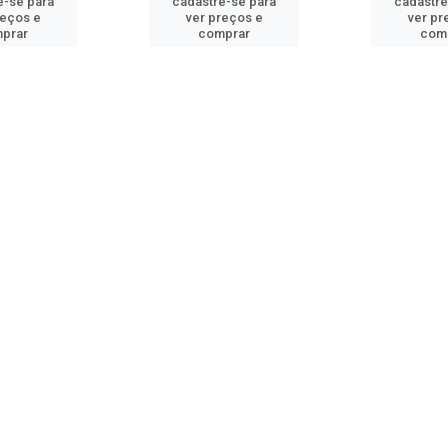
e-se para
cadastre-se para
cadastre
reços e
ver preços e
ver pr
prar
comprar
com