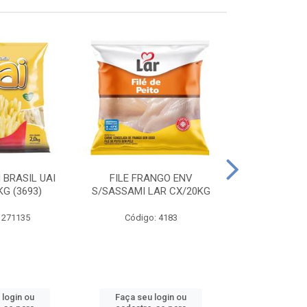
 BRASIL UAI
FILE FRANGO ENV
LINGUIÇA DE 
G (3693)
S/SASSAMI LAR CX/20KG
CX\4
 271135
Código: 4183
Código
 login ou
Faça seu login ou
Faça seu 