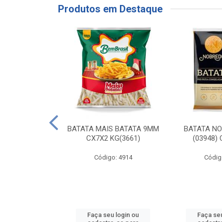
Produtos em Destaque
RE COXA COM
BATATA MAIS BATATA 9MM
BATATA N
NVELOPADA
CX7X2 KG(3661)
(03948)
GO LAR
Código: 4914
Códig
o: 20117
u login ou
Faça seu login ou
Faça seu