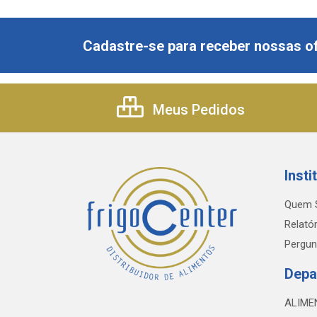
Cadastre-se para receber nossas of
Meus Pedidos
Insti
Quem 
Relatór
Pergun
Depa
ALIME