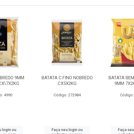
OBREDO 9MM
BATATA C.FINO NOBREDO
BATATA BEM
 CX\7X2KG
CX5X2KG
9MM 7X2K
o: 4990
Código: 272984
Código:
 login ou
Faça seu login ou
Faça seu