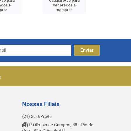
-se para
cadastre-se para
cadastre
eços e
ver preços e
ver pr
prar
comprar
comp
s
Nossas Filiais
(21) 2616-9595
R Olímpia de Campos, 88 - Rio do
Ouro, São Gonçalo/RJ