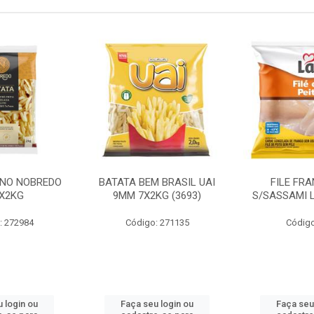
INO NOBREDO
BATATA BEM BRASIL UAI
FILE FR
X2KG
9MM 7X2KG (3693)
S/SASSAMI 
: 272984
Código: 271135
Código
 login ou
Faça seu login ou
Faça seu