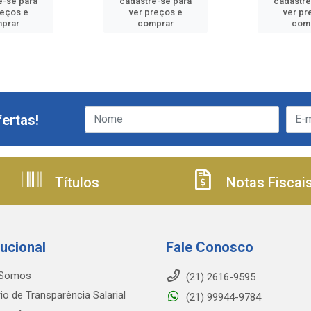
e-se para
cadastre-se para
cadastre
reços e
ver preços e
ver pr
prar
comprar
com
ertas!
Títulos
Notas Fiscai
tucional
Fale Conosco
Somos
(21) 2616-9595
io de Transparência Salarial
(21) 99944-9784