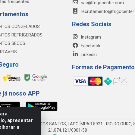
tas frequentes
sac@frigocenter.com
recrutamento@frigocenter
rtamentos
Redes Sociais
NTOS CONGELADOS
NTOS REFRIGERADOS
Instagram
NTOS SECOS
Facebook
RTAVEIS
Linkedin
 Seguro
Formas de Pagamento
e já nosso APP
para
io, apresentar
AV DA ABDIAS JOSÉ DOS SANTOS, LADO ÍMPAR 8921 - RIO DO OURO, S
elhorar a
21.074.121/0001-58