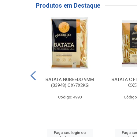
Produtos em Destaque
RE COXA COM
BATATA NOBREDO 9MM
BATATA C.F
NVELOPADA
(03948) CX\7X2KG
CX5
GO LAR
Código: 4990
Código
o: 20117
u login ou
Faça seu login ou
Faça seu