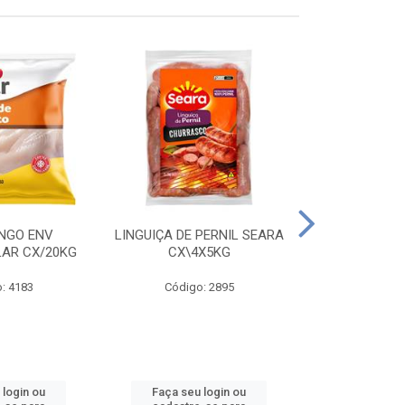
ANGO ENV
LINGUIÇA DE PERNIL SEARA
FILE FGO IND
LAR CX/20KG
CX\4X5KG
LEVO C
: 4183
Código: 2895
Código
 login ou
Faça seu login ou
Faça seu 