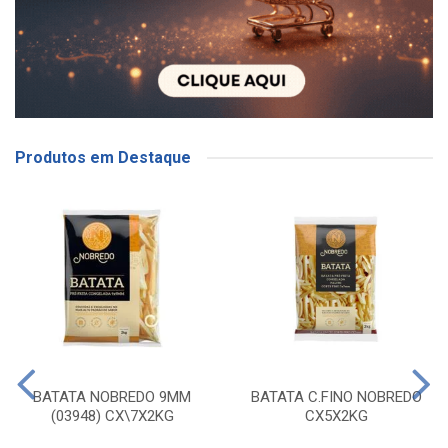
Produtos em Destaque
BATATA NOBREDO 9MM
BATATA C.FINO NOBREDO
(03948) CX\7X2KG
CX5X2KG