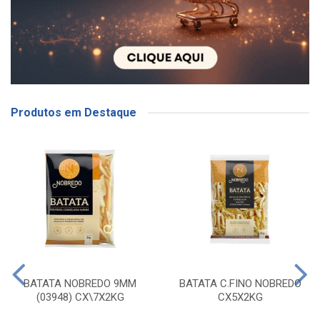
Produtos em Destaque
BATATA NOBREDO 9MM
BATATA C.FINO NOBREDO
(03948) CX\7X2KG
CX5X2KG