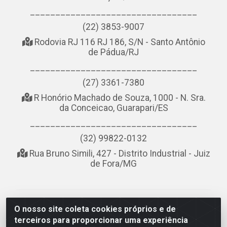
_________________________________
(22) 3853-9007
Rodovia RJ 116 RJ 186, S/N - Santo Antônio
de Pádua/RJ
_________________________________
(27) 3361-7380
R Honório Machado de Souza, 1000 - N. Sra.
da Conceicao, Guarapari/ES
_________________________________
(32) 99822-0132
Rua Bruno Simili, 427 - Distrito Industrial - Juiz
de Fora/MG
NOBREDO COMÉRCIO E LOGÍSTICA LTDA - AV DA
O nosso site coleta cookies próprios e de
ABDIAS JOSÉ DOS SANTOS, LADO ÍMPAR 8921 - RIO
terceiros para proporcionar uma experiência
DO OURO, SÃO GONÇALO/RJ - CEP 24.756-151 - CNPJ