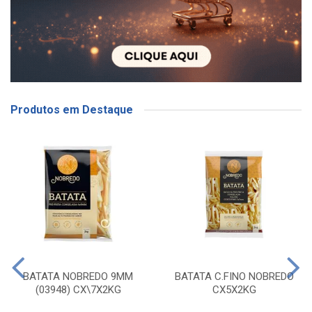
Produtos em Destaque
BATATA NOBREDO 9MM
BATATA C.FINO NOBREDO
(03948) CX\7X2KG
CX5X2KG