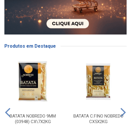
Produtos em Destaque
BATATA NOBREDO 9MM
BATATA C.FINO NOBREDO
(03948) CX\7X2KG
CX5X2KG