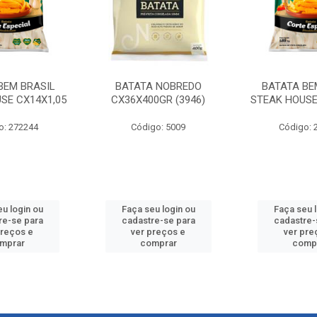
BEM BRASIL
BATATA NOBREDO
BATATA BE
SE CX14X1,05
CX36X400GR (3946)
STEAK HOUSE
o: 272244
Código: 5009
Código: 
u login ou
Faça seu login ou
Faça seu 
re-se para
cadastre-se para
cadastre-
preços e
ver preços e
ver pre
mprar
comprar
comp