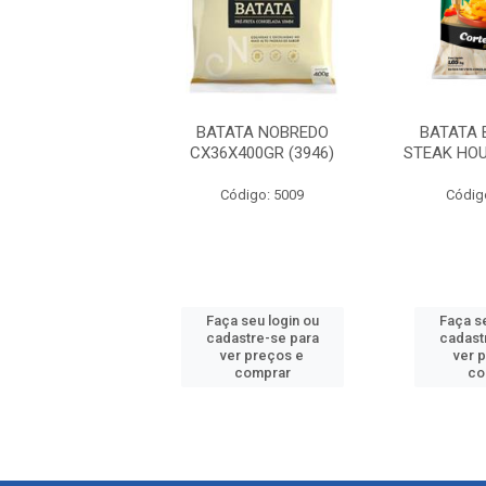
A BEM BRASIL
BATATA NOBREDO
BATATA 
OUSE CX14X1,05
CX36X400GR (3946)
STEAK HOU
digo: 272244
Código: 5009
Códig
 seu login ou
Faça seu login ou
Faça se
astre-se para
cadastre-se para
cadast
er preços e
ver preços e
ver 
comprar
comprar
co