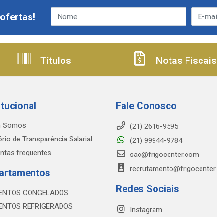
ofertas!
Títulos
Notas Fiscais
itucional
Fale Conosco
 Somos
(21) 2616-9595
ório de Transparência Salarial
(21) 99944-9784
ntas frequentes
sac@frigocenter.com
recrutamento@frigocenter
artamentos
Redes Sociais
ENTOS CONGELADOS
ENTOS REFRIGERADOS
Instagram