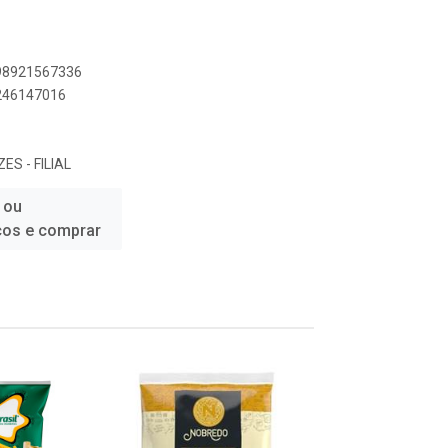
898921567336
2246147016
ES - FILIAL
 ou
ços e comprar