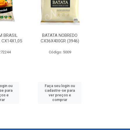
M BRASIL
BATATA NOBREDO
BATATA BEM 
 CX14X1,05
CX36X400GR (3946)
STEAK HOUSE C
272244
Código: 5009
Código: 272
login ou
Faça seu login ou
Faça seu log
se para
cadastre-se para
cadastre-se 
ços e
ver preços e
ver preços
rar
comprar
comprar