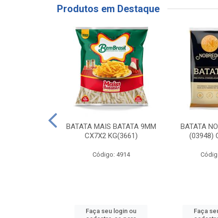
Produtos em Destaque
RE COXA COM
BATATA MAIS BATATA 9MM
BATATA N
NVELOPADA
CX7X2 KG(3661)
(03948)
GO LAR
Código: 4914
Códig
o: 20117
u login ou
Faça seu login ou
Faça seu