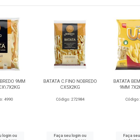
OBREDO 9MM
BATATA C.FINO NOBREDO
BATATA BEM
 CX\7X2KG
CX5X2KG
9MM 7X2K
o: 4990
Código: 272984
Código:
 login ou
Faça seu login ou
Faça seu