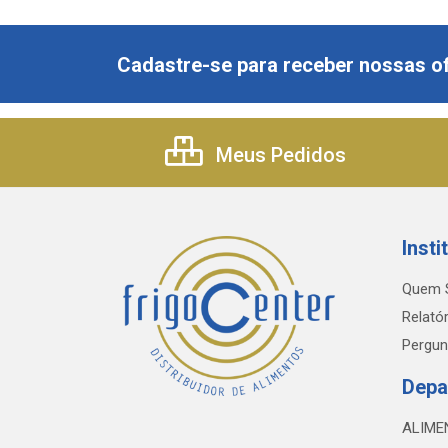
Cadastre-se para receber nossas of
Meus Pedidos
Insti
Quem 
Relatór
Pergun
Depa
ALIME