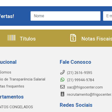
ertas!
Títulos
Notas Fiscai
tucional
Fale Conosco
Somos
(21) 2616-9595
io de Transparência Salarial
(21) 99944-9784
tas frequentes
sac@frigocenter.com
recrutamento@frigocenter
rtamentos
Redes Sociais
NTOS CONGELADOS