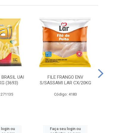
 BRASIL UAI
FILE FRANGO ENV
LINGUIÇA DE 
G (3693)
S/SASSAMI LAR CX/20KG
CX\4
 271135
Código: 4183
Código
 login ou
Faça seu login ou
Faça seu 