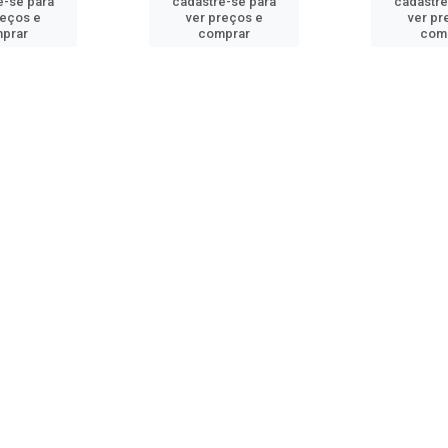
e-se para
cadastre-se para
cadastre
reços e
ver preços e
ver pr
prar
comprar
com