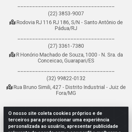
_________________________________
(22) 3853-9007
Rodovia RJ 116 RJ 186, S/N - Santo Antônio de
Pádua/RJ
_________________________________
(27) 3361-7380
R Honório Machado de Souza, 1000 - N. Sra. da
Conceicao, Guarapari/ES
_________________________________
(32) 99822-0132
Rua Bruno Simili, 427 - Distrito Industrial - Juiz de
Fora/MG
O nosso site coleta cookies próprios e de
NOBREDO COMÉRCIO E LOGÍSTICA LTDA - AV DA ABDIAS
terceiros para proporcionar uma experiência
JOSÉ DOS SANTOS, LADO ÍMPAR 8921 - RIO DO OURO, SÃO
personalizada ao usuário, apresentar publicidade
GONÇALO/RJ - CEP 24.756-151 - CNPJ 21.074.121/0001-58