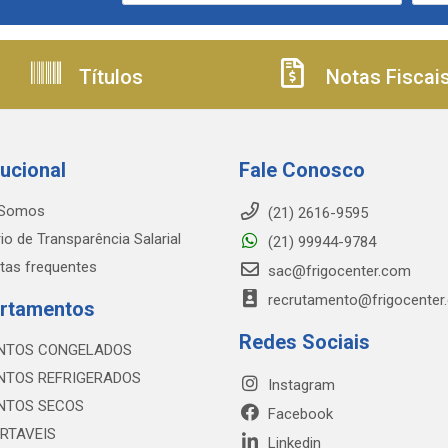
Títulos
Notas Fiscai
tucional
Fale Conosco
Somos
(21) 2616-9595
io de Transparência Salarial
(21) 99944-9784
tas frequentes
sac@frigocenter.com
recrutamento@frigocenter
rtamentos
Redes Sociais
NTOS CONGELADOS
NTOS REFRIGERADOS
Instagram
NTOS SECOS
Facebook
RTAVEIS
Linkedin