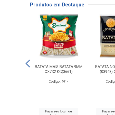
Produtos em Destaque
RE COXA COM
BATATA MAIS BATATA 9MM
BATATA N
NVELOPADA
CX7X2 KG(3661)
(03948)
GO LAR
Código: 4914
Códig
o: 20117
u login ou
Faça seu login ou
Faça seu