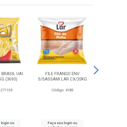
 BRASIL UAI
FILE FRANGO ENV
LINGUIÇA DE 
G (3693)
S/SASSAMI LAR CX/20KG
CX\4
 271135
Código: 4183
Código
 login ou
Faça seu login ou
Faça seu 