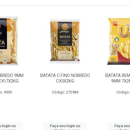
OBREDO 9MM
BATATA C.FINO NOBREDO
BATATA BEM
 CX\7X2KG
CX5X2KG
9MM 7X2K
o: 4990
Código: 272984
Código:
 login ou
Faça seu login ou
Faça seu