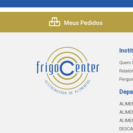
Meus Pedidos
Insti
Quem 
Relatór
Pergun
Depa
ALIME
ALIME
ALIME
DESCA