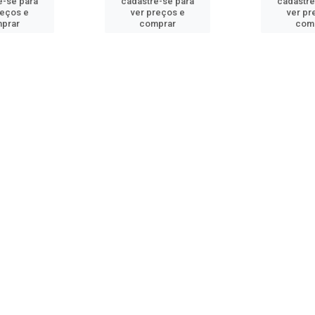
e-se para
cadastre-se para
cadastre
reços e
ver preços e
ver pr
prar
comprar
com