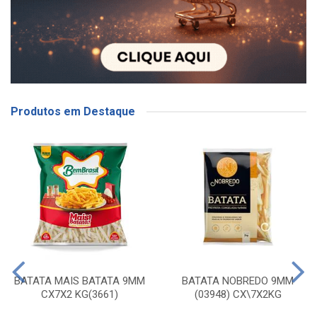
Produtos em Destaque
BATATA MAIS BATATA 9MM
BATATA NOBREDO 9MM
CX7X2 KG(3661)
(03948) CX\7X2KG