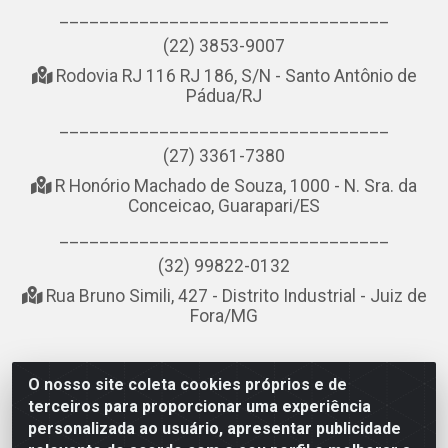
_________________________________
(22) 3853-9007
Rodovia RJ 116 RJ 186, S/N - Santo Antônio de
Pádua/RJ
_________________________________
(27) 3361-7380
R Honório Machado de Souza, 1000 - N. Sra. da
Conceicao, Guarapari/ES
_________________________________
(32) 99822-0132
Rua Bruno Simili, 427 - Distrito Industrial - Juiz de
Fora/MG
O nosso site coleta cookies próprios e de
NOBREDO COMÉRCIO E LOGÍSTICA LTDA - AV DA ABDIAS
terceiros para proporcionar uma experiência
JOSÉ DOS SANTOS, LADO ÍMPAR 8921 - RIO DO OURO, SÃO
personalizada ao usuário, apresentar publicidade
GONÇALO/RJ - CEP 24.756-151 - CNPJ 21.074.121/0001-58