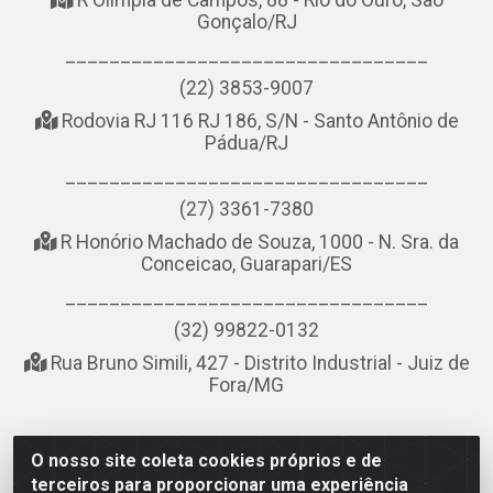
R Olímpia de Campos, 88 - Rio do Ouro, São
Gonçalo/RJ
_________________________________
(22) 3853-9007
Rodovia RJ 116 RJ 186, S/N - Santo Antônio de
Pádua/RJ
_________________________________
(27) 3361-7380
R Honório Machado de Souza, 1000 - N. Sra. da
Conceicao, Guarapari/ES
_________________________________
(32) 99822-0132
Rua Bruno Simili, 427 - Distrito Industrial - Juiz de
Fora/MG
O nosso site coleta cookies próprios e de
NOBREDO COMÉRCIO E LOGÍSTICA LTDA - AV DA ABDIAS
terceiros para proporcionar uma experiência