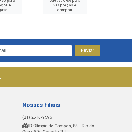
-se para
cadastre-se para
cadastre
eços e
ver preços e
ver pr
prar
comprar
comp
s
Nossas Filiais
(21) 2616-9595
R Olímpia de Campos, 88 - Rio do
Ouro, São Gonçalo/RJ