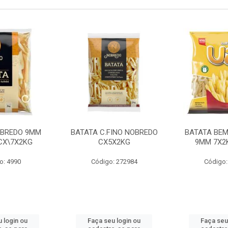
OBREDO 9MM
BATATA C.FINO NOBREDO
BATATA BEM
 CX\7X2KG
CX5X2KG
9MM 7X2K
o: 4990
Código: 272984
Código:
 login ou
Faça seu login ou
Faça seu