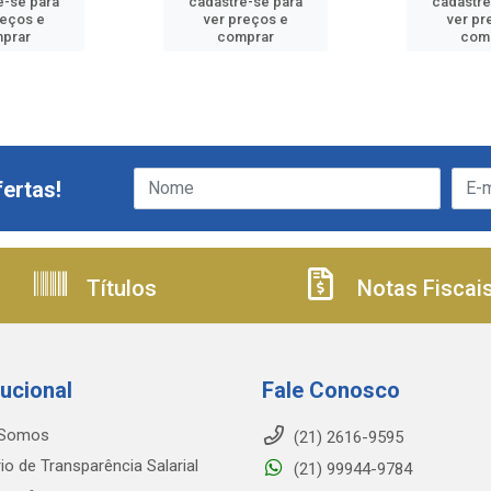
e-se para
cadastre-se para
cadastre
reços e
ver preços e
ver pr
prar
comprar
com
ertas!
Títulos
Notas Fiscai
tucional
Fale Conosco
Somos
(21) 2616-9595
io de Transparência Salarial
(21) 99944-9784