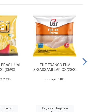
 BRASIL UAI
FILE FRANGO ENV
LINGUIÇA DE 
G (3693)
S/SASSAMI LAR CX/20KG
CX\4
 271135
Código: 4183
Código
 login ou
Faça seu login ou
Faça seu 