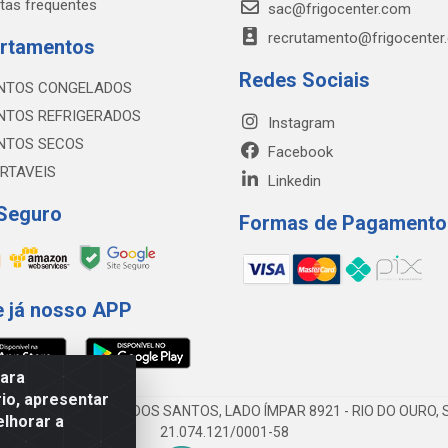
tas frequentes
sac@frigocenter.com
recrutamento@frigocenter
rtamentos
Redes Sociais
NTOS CONGELADOS
NTOS REFRIGERADOS
Instagram
NTOS SECOS
Facebook
RTAVEIS
Linkedin
 Seguro
Formas de Pagamento
e já nosso APP
para
io, apresentar
AV DA ABDIAS JOSÉ DOS SANTOS, LADO ÍMPAR 8921 - RIO DO OURO, S
elhorar a
21.074.121/0001-58