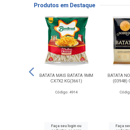
Produtos em Destaque
RE COXA COM
BATATA MAIS BATATA 9MM
BATATA N
NVELOPADA
CX7X2 KG(3661)
(03948)
GO LAR
Código: 4914
Códig
o: 20117
u login ou
Faça seu login ou
Faça seu