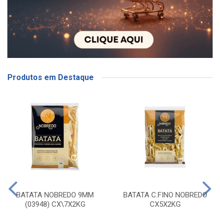
Produtos em Destaque
BATATA NOBREDO 9MM
BATATA C.FINO NOBREDO
(03948) CX\7X2KG
CX5X2KG