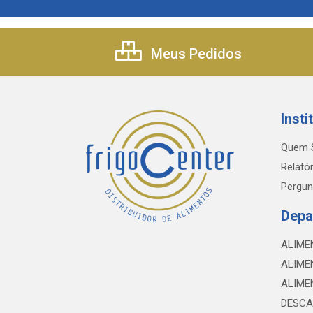
Meus Pedidos
Insti
Quem 
Relatór
Pergun
Depa
ALIME
ALIME
ALIME
DESCA