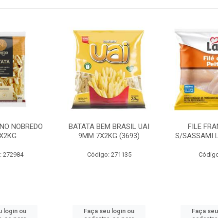
INO NOBREDO
BATATA BEM BRASIL UAI
FILE FR
X2KG
9MM 7X2KG (3693)
S/SASSAMI 
: 272984
Código: 271135
Código
 login ou
Faça seu login ou
Faça seu