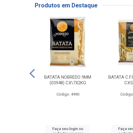
Produtos em Destaque
RE COXA COM
BATATA NOBREDO 9MM
BATATA C.F
NVELOPADA
(03948) CX\7X2KG
CX5
GO LAR
Código: 4990
Código
o: 20117
u login ou
Faça seu login ou
Faça seu