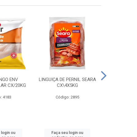
ANGO ENV
LINGUIÇA DE PERNIL SEARA
FILE FGO IND
LAR CX/20KG
CX\4X5KG
LEVO C
: 4183
Código: 2895
Código
 login ou
Faça seu login ou
Faça seu 