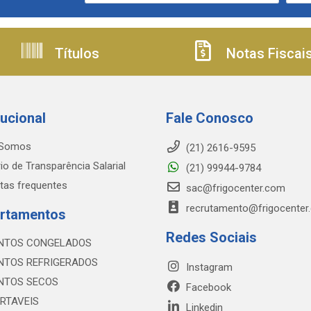
Títulos
Notas Fiscai
tucional
Fale Conosco
Somos
(21) 2616-9595
io de Transparência Salarial
(21) 99944-9784
tas frequentes
sac@frigocenter.com
recrutamento@frigocenter
rtamentos
Redes Sociais
NTOS CONGELADOS
NTOS REFRIGERADOS
Instagram
NTOS SECOS
Facebook
RTAVEIS
Linkedin