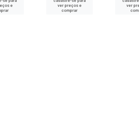
e-se para
cadastre-se para
cadastre
reços e
ver preços e
ver pr
prar
comprar
com