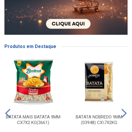
Produtos em Destaque
BATATA MAIS BATATA 9MM
BATATA NOBREDO 9MM
CX7X2 KG(3661)
(03948) CX\7X2KG