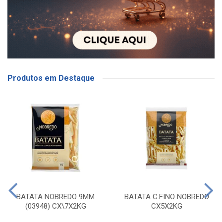
Produtos em Destaque
BATATA NOBREDO 9MM
BATATA C.FINO NOBREDO
(03948) CX\7X2KG
CX5X2KG