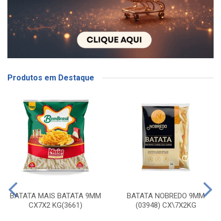
Produtos em Destaque
BATATA MAIS BATATA 9MM
BATATA NOBREDO 9MM
CX7X2 KG(3661)
(03948) CX\7X2KG