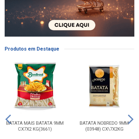
Produtos em Destaque
BATATA MAIS BATATA 9MM
BATATA NOBREDO 9MM
CX7X2 KG(3661)
(03948) CX\7X2KG