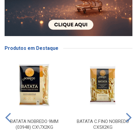
Produtos em Destaque
BATATA NOBREDO 9MM
BATATA C.FINO NOBREDO
(03948) CX\7X2KG
CX5X2KG