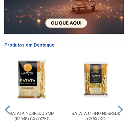
Produtos em Destaque
BATATA NOBREDO 9MM
BATATA C.FINO NOBREDO
(03948) CX\7X2KG
CX5X2KG