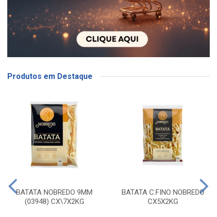
Produtos em Destaque
BATATA NOBREDO 9MM
BATATA C.FINO NOBREDO
(03948) CX\7X2KG
CX5X2KG