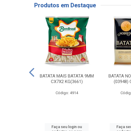
Produtos em Destaque
RE COXA COM
BATATA MAIS BATATA 9MM
BATATA N
NVELOPADA
CX7X2 KG(3661)
(03948)
GO LAR
Código: 4914
Códig
o: 20117
u login ou
Faça seu login ou
Faça seu