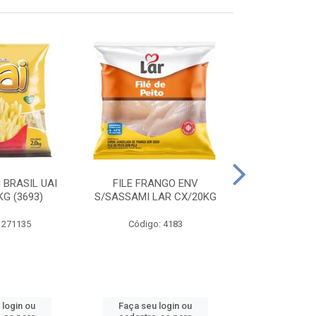
 BRASIL UAI
FILE FRANGO ENV
LINGUIÇA DE 
G (3693)
S/SASSAMI LAR CX/20KG
CX\4
 271135
Código: 4183
Código
 login ou
Faça seu login ou
Faça seu 