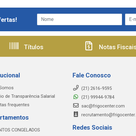
ertas!
Títulos
Notas Fiscai
tucional
Fale Conosco
Somos
(21) 2616-9595
io de Transparência Salarial
(21) 99944-9784
tas frequentes
sac@frigocenter.com
recrutamento@frigocenter
rtamentos
Redes Sociais
NTOS CONGELADOS