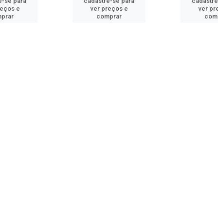
e-se para
cadastre-se para
cadastre
reços e
ver preços e
ver pr
prar
comprar
com