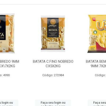
OBREDO 9MM
BATATA C.FINO NOBREDO
BATATA BEM
 CX\7X2KG
CX5X2KG
9MM 7X2K
o: 4990
Código: 272984
Código:
 login ou
Faça seu login ou
Faça seu