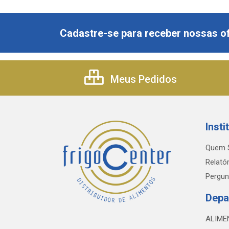
Cadastre-se para receber nossas of
Meus Pedidos
Insti
Quem 
Relatór
Pergun
Depa
ALIME