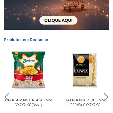
Produtos em Destaque
BATATA MAIS BATATA 9MM
BATATA NOBREDO 9MM
CX7X2 KG(3661)
(03948) CX\7X2KG