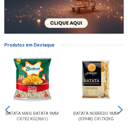
Produtos em Destaque
BATATA MAIS BATATA 9MM
BATATA NOBREDO 9MM
CX7X2 KG(3661)
(03948) CX\7X2KG