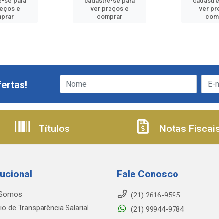
e-se para
cadastre-se para
cadastre
reços e
ver preços e
ver pr
prar
comprar
com
ertas!
Títulos
Notas Fiscai
tucional
Fale Conosco
Somos
(21) 2616-9595
io de Transparência Salarial
(21) 99944-9784