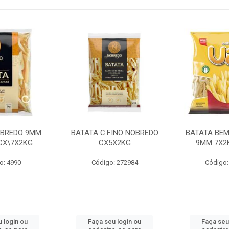
OBREDO 9MM
BATATA C.FINO NOBREDO
BATATA BEM
 CX\7X2KG
CX5X2KG
9MM 7X2K
o: 4990
Código: 272984
Código:
 login ou
Faça seu login ou
Faça seu