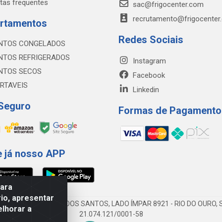
tas frequentes
sac@frigocenter.com
recrutamento@frigocenter
rtamentos
Redes Sociais
NTOS CONGELADOS
NTOS REFRIGERADOS
Instagram
NTOS SECOS
Facebook
RTAVEIS
Linkedin
 Seguro
Formas de Pagamento
e já nosso APP
para
io, apresentar
AV DA ABDIAS JOSÉ DOS SANTOS, LADO ÍMPAR 8921 - RIO DO OURO, S
elhorar a
21.074.121/0001-58