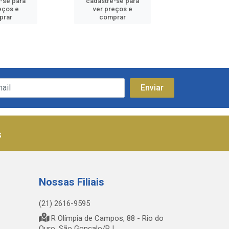
-se para
cadastre-se para
cadastre
eços e
ver preços e
ver pr
prar
comprar
comp
s
Nossas Filiais
(21) 2616-9595
R Olímpia de Campos, 88 - Rio do
Ouro, São Gonçalo/RJ