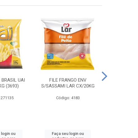
 BRASIL UAI
FILE FRANGO ENV
LINGUIÇA DE 
G (3693)
S/SASSAMI LAR CX/20KG
CX\4
 271135
Código: 4183
Código
 login ou
Faça seu login ou
Faça seu 