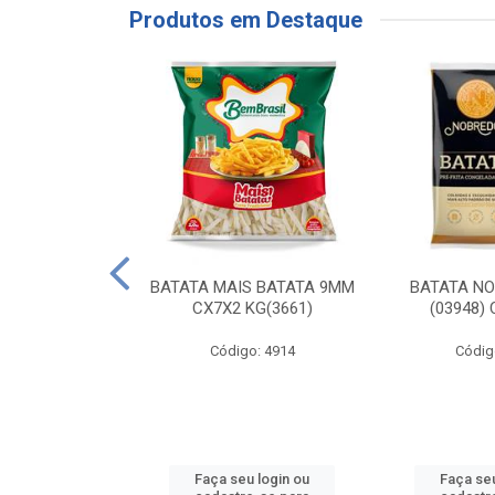
Produtos em Destaque
RE COXA COM
BATATA MAIS BATATA 9MM
BATATA N
NVELOPADA
CX7X2 KG(3661)
(03948)
GO LAR
Código: 4914
Códig
o: 20117
u login ou
Faça seu login ou
Faça seu